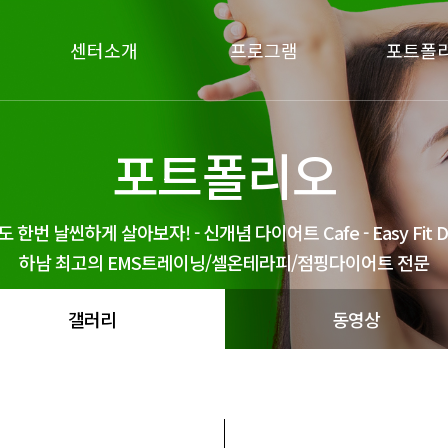
센터소개
프로그램
포트폴
인사말
프로그램&요금
갤러리
포트폴리오
시설갤러리
동영상
도 한번 날씬하게 살아보자! - 신개념 다이어트 Cafe - Easy Fit Di
하남 최고의 EMS트레이닝/셀온테라피/점핑다이어트 전문
갤러리
동영상