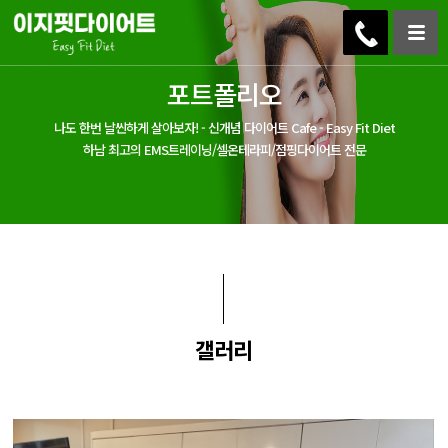
포트폴리오
나도 한번 날씬하게 살아보자! - 신개념 다이어트 Cafe - Easy Fit Diet
하남 최고의 EMS트레이닝/셀온테라피/점핑다이어트 전문
갤러리