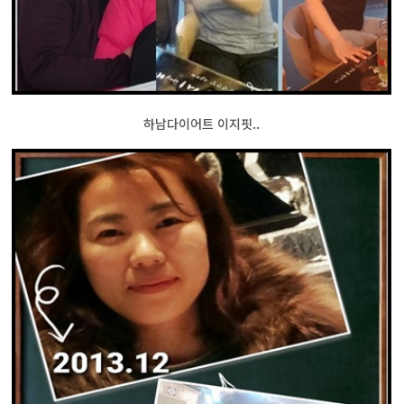
하남다이어트 이지핏..