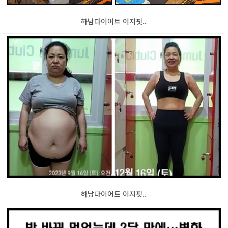
하남다이어트 이지핏..
하남다이어트 이지핏..