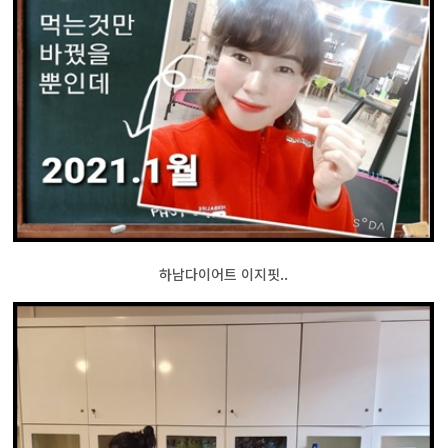
하남다이어트 이지핏..