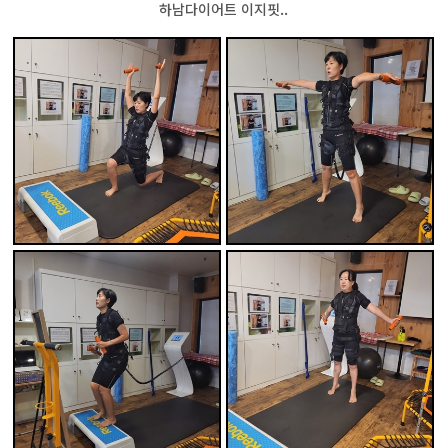
하남다이어트 이지핏..